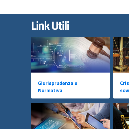
Link Utili
Giurisprudenza e
Cris
Normativa
sov