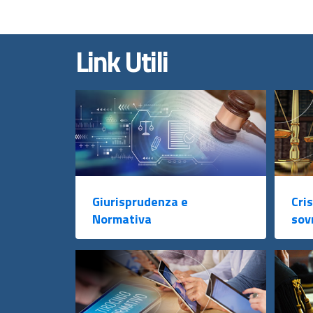
Link Utili
Giurisprudenza e
Cris
Normativa
sov