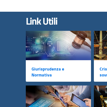
Link Utili
Giurisprudenza e
Cris
Normativa
sov