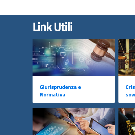
Link Utili
Giurisprudenza e
Cris
Normativa
sov